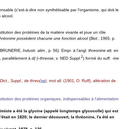
ensable
(
c
'
est
-
à
-
dire
non
synthétisable
par
l
'
organisme
,
qui
doit
le
n
alcool
.
titution
des
protéines
de
la
matière
vivante
et
joue
un
rôle
thréonine
possèdent
chacune
une
fonction
alcool
(
Biol
.
,
1965
,
p
.
BRUNERIE
,
Industr
.
alim
.
,
p
.
56
).
Empr
.
à
l
'
angl
.
threonine
att
.
en
2
,
parallèlement
à
d
(-)-
threose
,
v
.
NED
Suppl
.
)
formé
du
suff
.
-
ine
Dict
.,
Suppl
.,
de
threo
(
se
),
mot
all
. (
1901
,
O
.
Ruff
),
altération
de
titution
des
protéines
organiques
,
indispensables
à
l
'
alimentation
imiste
a
été
la
glycine
(
appelé
longtemps
glycocolle
)
qui
est
c
'
était
en
1820
;
le
dernier
découvert
,
la
thréonine
,
l
'
a
été
en
du
vivant
,
1978
,
p
.
136
.