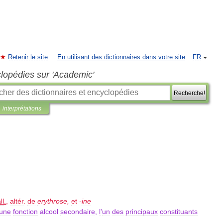
Retenir le site
En utilisant des dictionnaires dans votre site
FR
clopédies sur 'Academic'
Recherche!
interprétations
ll
.
,
altér
.
de
erythrose
,
et
-
ine
une
fonction
alcool
secondaire
,
l
'
un
des
principaux
constituants