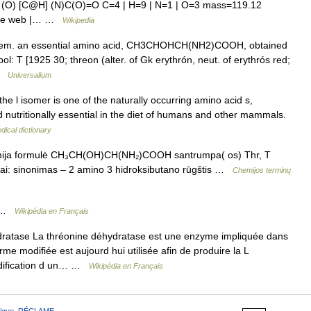
(O) [C@H] (N)C(O)=O C=4 | H=9 | N=1 | O=3 mass=119.12
[cite web |… …
Wikipedia
ochem. an essential amino acid, CH3CHOHCH(NH2)COOH, obtained
ol: T [1925 30; threon (alter. of Gk erythrón, neut. of erythrós red;
 …
Universalium
e l isomer is one of the naturally occurring amino acid s,
nd nutritionally essential in the diet of humans and other mammals.
dical dictionary
hemija formulė CH₃CH(OH)CH(NH₂)COOH santrumpa( os) Thr, T
šiai: sinonimas – 2 amino 3 hidroksibutano rūgštis …
Chemijos terminų
 …
Wikipédia en Français
atase La thréonine déhydratase est une enzyme impliquée dans
rme modifiée est aujourd hui utilisée afin de produire la L
modification d un… …
Wikipédia en Français
ique
,
RÉCLAME