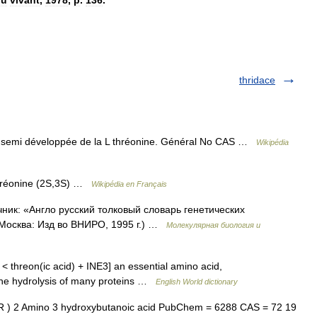
thridace
semi développée de la L thréonine. Général No CAS …
Wikipédia
 thréonine (2S,3S) …
Wikipédia en Français
чник: «Англо русский толковый словарь генетических
 Москва: Изд во ВНИРО, 1995 г.) …
Молекулярная биология и
. < threon(ic acid) + INE3] an essential amino acid,
 hydrolysis of many proteins …
English World dictionary
 ) 2 Amino 3 hydroxybutanoic acid PubChem = 6288 CAS = 72 19