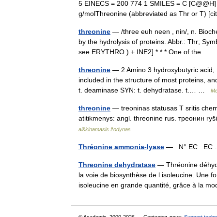
5 EINECS = 200 774 1 SMILES = C [C@@H] 
g/molThreonine (abbreviated as Thr or T) 
threonine
— /three euh neen , nin/, n. Bi
by the hydrolysis of proteins. Abbr.: Thr; Symb
see ERYTHRO ) + INE2] * * * One of the…
threonine
— 2 Amino 3 hydroxybutyric acid; th
included in the structure of most proteins, a
t. deaminase SYN: t. dehydratase. t.… …
Me
threonine
— treoninas statusas T sritis c
atitikmenys: angl. threonine rus. треонин ry
aiškinamasis žodynas
Thréonine ammonia-lyase
— N° EC EC
Threonine dehydratase
— Thréonine déhydr
la voie de biosynthèse de l isoleucine. Une fo
isoleucine en grande quantité, grâce à la 
© Academic, 2000-2026
Contactez-nous:
Support techn