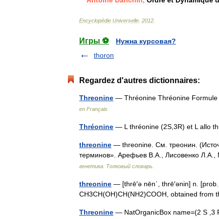
Encyclopédie
Universelle
.
2012
.
Игры ⚽
Нужна курсовая?
thoron
Regardez d'autres dictionnaires:
Threonine
— Thréonine Thréonine Formule 
en Français
Thréonine
— L thréonine (2S,3R) et L allo
threonine
— threonine. См. треонин. (Исто
терминов». Арефьев В.А., Лисовенко Л.А.,
генетика. Толковый словарь.
threonine
— [thrē′ə nēn΄, thrē′ənin] n. [prob
CH3CH(OH)CH(NH2)COOH, obtained from the
Threonine
— NatOrganicBox name=(2 S ,3 R