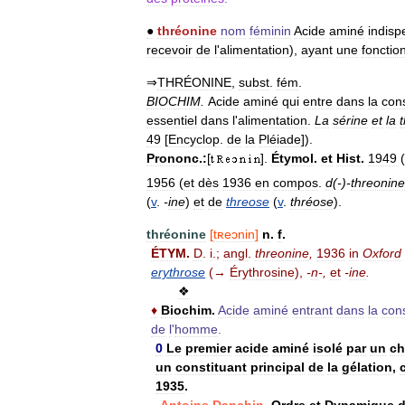
●
thréonine
nom
féminin
Acide
aminé
indisp
recevoir
de
l
'
alimentation
),
ayant
une
fonctio
⇒
THRÉONINE
,
subst
.
fém
.
BIOCHIM
.
Acide
aminé
qui
entre
dans
la
cons
essentiel
dans
l
'
alimentation
.
La
sérine
et
la
49
[
Encyclop
.
de
la
Pléiade
]).
Prononc
.
:
[
].
Étymol
.
et
Hist
.
1949
(
1956
(
et
dès
1936
en
compos
.
d
(-)-
threonine
(
v
.
-
ine
)
et
de
threose
(
v
.
thréose
).
thréonine
[
tʀeɔnin
]
n
.
f
.
ÉTYM
.
D
.
i
.;
angl
.
threonine
,
1936
in
Oxford
erythrose
(→
Érythrosine
),
-
n
-,
et
-
ine
.
❖
♦
Biochim
.
Acide
aminé
entrant
dans
la
cons
de
l
'
homme
.
0
Le
premier
acide
aminé
isolé
par
un
ch
un
constituant
principal
de
la
gélation
,
1935
.
Antoine
Danchin
,
Ordre
et
Dynamique