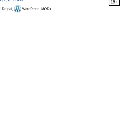
18+
Drupal,
WordPress, MODx.