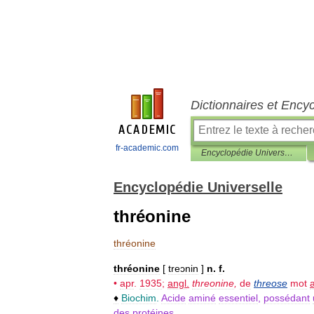
Dictionnaires et Ency
fr-academic.com
Encyclopédie Universelle
Encyclopédie Universelle
thréonine
thréonine
thréonine
[
treɔnin
]
n
.
f
.
•
apr
.
1935
;
angl
.
threonine
,
de
threose
mot
a
♦
Biochim
.
Acide
aminé
essentiel
,
possédant
des
protéines
.